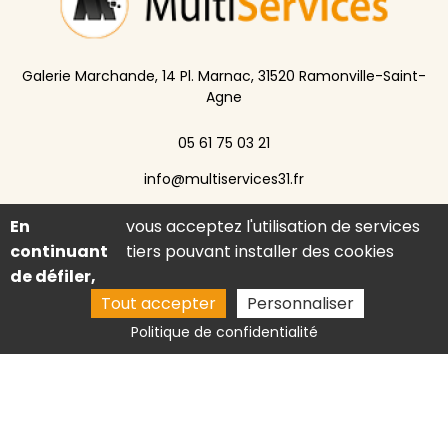
Galerie Marchande, 14 Pl. Marnac, 31520 Ramonville-Saint-
Agne
05 61 75 03 21
info@multiservices31.fr
Jeudi : 9h30-12h30 / 15h-19h00
En
vous acceptez l'utilisation de services
continuant
tiers pouvant installer des cookies
de défiler,
Activités
Cordonnier Ramonville-Saint-Agne
Tout accepter
Personnaliser
Imprimerie Labège
Reproduction de clés Portet-sur-Garonne
Politique de confidentialité
Photo identité Toulouse
Mentions légales
Charte d’utilisation des données
Gestion des cookies
2026