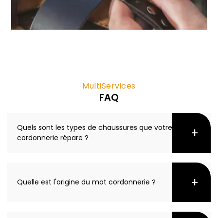
MultiServices
FAQ
Quels sont les types de chaussures que votre
cordonnerie répare ?
La
cordonnerie
moderne est équipée pour réparer
une vaste gamme de
chaussures
. Nos services
Quelle est l'origine du mot cordonnerie ?
couvrent les
chaussures en cuir
, les
chaussures
de ville
, les
boots
, les
bottines
, les
escarpins
, les
mocassins
, les
derbies
, les
richelieu
, les
sandales
,
Le terme
cordonnerie
trouve son origine dans